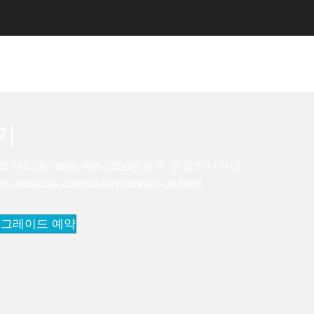
기
센터에 (888) 498-0390번으로 문의하시거나
.hyundaiusa.com/us/en/contact-us.html
.
업그레이드 예약