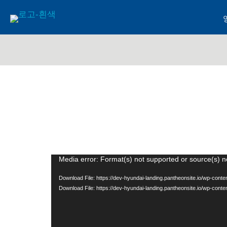
비
Media error: Format(s) not supported or source(s) n
디
Download File: https://dev-hyundai-landing.pantheonsite.io/wp-co
오
Download File: https://dev-hyundai-landing.pantheonsite.io/wp-co
플
레
이